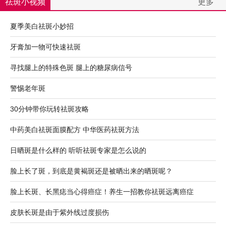
祛斑小视频
更多
夏季美白祛斑小妙招
牙膏加一物可快速祛斑
寻找腿上的特殊色斑 腿上的糖尿病信号
警惕老年斑
30分钟带你玩转祛斑攻略
中药美白祛斑面膜配方 中华医药祛斑方法
日晒斑是什么样的 听听祛斑专家是怎么说的
脸上长了斑，到底是黄褐斑还是被晒出来的晒斑呢？
脸上长斑、长黑痣当心得癌症！养生一招教你祛斑远离癌症
皮肤长斑是由于紫外线过度损伤