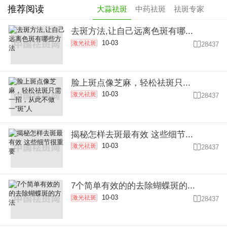
推荐阅读
大蒜祛斑
中药祛斑
祛斑专家
去斑方法,让自己远离色斑有哪...
10-03
激光祛斑

28437
脸上斑点像芝麻，轻松祛斑只...
10-03
激光祛斑

28437
揭秘怎样去斑最有效 这些细节...
10-03
激光祛斑

28437
7个简单有效的的去除蝴蝶斑的...
10-03
激光祛斑

28437