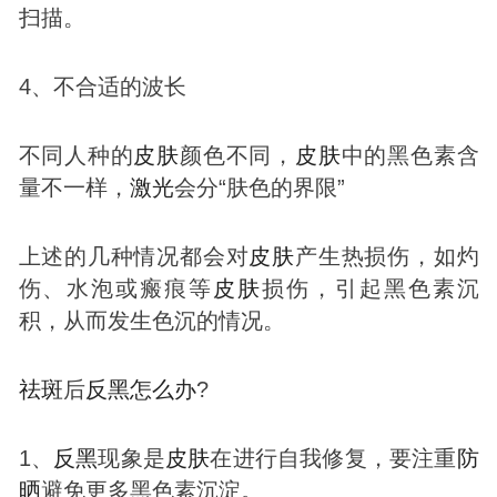
扫描。
4、不合适的波长
不同人种的
皮肤
颜色不同，
皮肤
中的黑色素含
量不一样，
激光
会分“肤色的界限”
上述的几种情况都会对
皮肤
产生热损伤，如灼
伤、水泡或瘢痕等
皮肤
损伤，引起黑色素沉
积，从而发生色沉的情况。
祛
斑
后
反黑
怎么办
?
1、
反黑
现象是
皮肤
在进行自我修复，要注重
防
晒
避免更多黑色素沉淀。