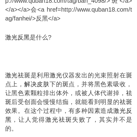
激光
反黑
是什么?
激光
祛
斑
是利用
激光
仪器发出的光束照射在
斑
点上，
解决
皮肤
下的
斑
点，并将黑色素吸收，
让黑色素颗粒排出体外，或被人体代谢掉，
祛
斑
后受创面会慢慢结痂，就能看到明显的
祛
斑
效果。在这个过程中，有多种因素造成
激光
反
黑
，让人觉得
激光
祛
斑
失败了，其实并不是
的。