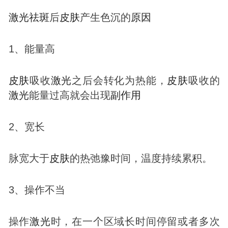
激光
祛
斑
后
皮肤
产生色沉的
原因
1、能量高
皮肤
吸收
激光
之后会转化为热能，
皮肤
吸收的
激光
能量过高就会出现
副作用
2、宽长
脉宽大于
皮肤
的热弛豫时间，温度持续累积。
3、操作不当
操作
激光
时，在一个区域长时间停留或者多次