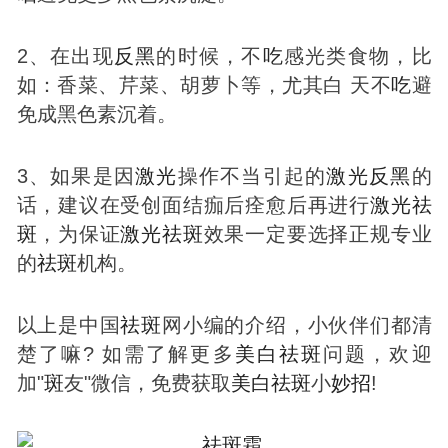
2、在出现
反黑
的时候，不
吃
感光类食物，比
如：香菜、芹菜、胡萝卜等，尤其白 天不
吃
避
免成黑色素沉着。
3、如果是因
激光
操作不当引起的
激光
反黑
的
话，建议在受创面结痂后痊愈后再进行
激光
祛
斑
，为保证
激光
祛
斑
效果一定要选择正规专业
的
祛
斑
机构。
以上是中国
祛
斑
网小编的介绍，小伙伴们都清
楚了嘛? 如需了解更多
美白
祛
斑
问题，欢迎
加"
斑
友"微信，免费获取
美白
祛
斑
小
妙招
!