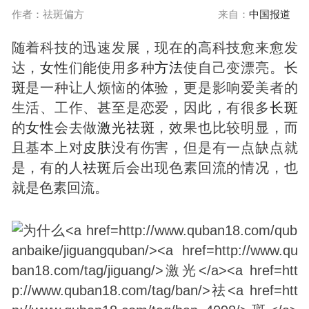
作者：祛斑偏方
来自：
中国报道
随着科技的迅速发展，现在的高科技愈来愈发
达，
女性
们能使用多种
方法
使自己变漂亮。
长
斑
是一种让人烦恼的体验，更是影响爱美者的
生活、工作、甚至是恋爱，因此，有很多
长
斑
的
女性
会去做
激光
祛
斑
，效果也比较明显，而
且基本上对
皮肤
没有伤害，但是有一点缺点就
是，有的人
祛
斑
后会出现色素回流的情况，也
就是色素回流。