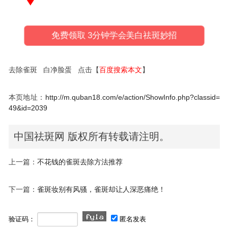
免费领取 3分钟学会美白祛斑妙招
去除雀斑 白净脸蛋 点击【
百度搜索本文
】
本页地址：
http://m.quban18.com/e/action/ShowInfo.php?classid=
49&id=2039
中国祛斑网 版权所有转载请注明。
上一篇：
不花钱的雀斑去除方法推荐
下一篇：
雀斑妆别有风骚，雀斑却让人深恶痛绝！
验证码：
匿名发表