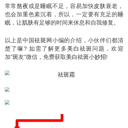
常常
熬夜
或是
睡眠
不足，容易加快
皮肤
衰老，
也会加重色素沉着，所以，一定要有充足的
睡
眠
，让
肌肤
有足够的时间来休息和自我修复。
以上是中国
祛
斑
网小编的介绍，小伙伴们都清
楚了嘛? 如需了解更多
美白
祛
斑
问题，欢迎
加"
斑
友"微信，免费获取
美白
祛
斑
小
妙招
!