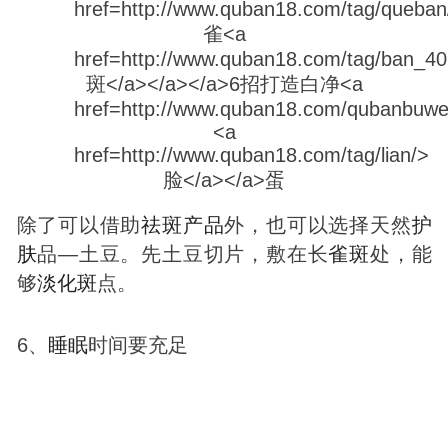
除了可以借助
祛
斑
产品
外，也可以选择天然
护
肤
品—土豆。先土豆切片，敷在长
雀
斑
处，能
够
淡化
斑
点。
6、
睡眠
时间要充足