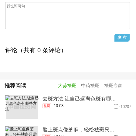
评论（共有
0
条评论）
推荐阅读
大蒜祛斑
中药祛斑
祛斑专家
去斑方法,让自己远离色斑有哪...
10-03
雀斑

210207
脸上斑点像芝麻，轻松祛斑只...