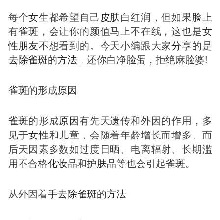
每个
女生
都希望自己
皮肤
白红润，但如果
脸
上
有
雀
斑
，会让你的颜值马上不在线，这也是
女
性
朋友
不想看到的。今天小编跟大家
分享
的是
去除
雀
斑
的
方法
，还你白净
脸
蛋，拒绝麻
脸
婆!
雀
斑
的形成
原因
雀
斑
的形成
原因
有先天
遗传
和外因的作用，多
见于
女性
和儿童，会随着年龄增长而增多。而
后天因素多数如过度日晒、电离辐射、长期滥
用不合格
化妆
品和
护肤
品等也会引起
雀
斑
。
从外因着
手
去除
雀
斑
的
方法