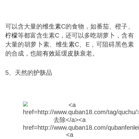
可以含大量的
维生素
C的食物，如番茄、橙子、
柠檬
等都富含生素C，还可以多
吃
胡萝卜，含有
大量的胡萝卜素、
维生素
C、E，可阻碍黑色素
的合成，也能
有效
延缓
皮肤
衰老。
5、天然的
护肤
品