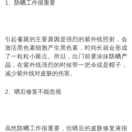
1、
防晒
工作很重要
引起
雀
斑
的主要
原因
是强烈的紫外线照射，会
激活黑色素细胞产生黑色素，时间长就会形成
了一粒粒小
斑
点。所以，出门前要涂抹
防晒
产
品
，在紫外线强烈的时候带一把伞或是帽子，
减少紫外线对
皮肤
的伤害。
2、晒后修复不能忽视
虽然
防晒
工作很重要，但晒后的
皮肤
修复液很