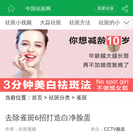
中国祛斑网
我要祛斑
祛斑小视频
大蒜祛斑
祛斑方法
祛斑的小窍门
当前位置：
首页
>
祛斑分类
>
雀斑
去除雀斑6招打造白净脸蛋
作者：祛斑视频
来自：
CCTV频道