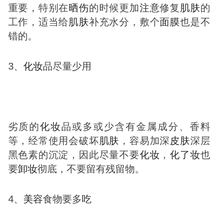
重要，特别在
晒伤
的时候更加
注意
修复
肌肤
的
工作，适当给
肌肤
补充水分，敷个
面膜
也是不
错的。
3、
化妆
品尽量少用
劣质的
化妆
品或多或少含有金属成分、香料
等，经常使用会破坏
肌肤
，容易加深
皮肤
深层
黑色素的沉淀，因此尽量不要
化妆
，
化了妆
也
要
卸妆
彻底，不要留有残留物。
4、
美容
食物要多
吃