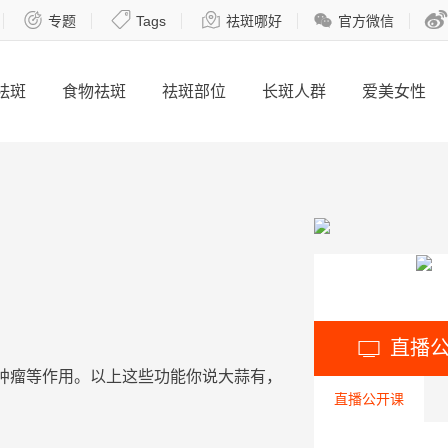





专题
Tags
祛斑哪好
官方微信
祛斑
食物祛斑
祛斑部位
长斑人群
爱美女性
直播

肿瘤等作用。以上这些功能你说
大
蒜
有，
直播公开课