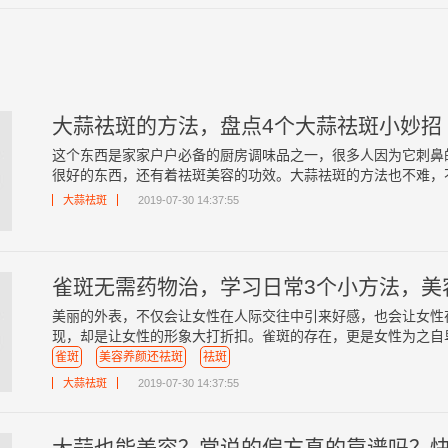
大蒜祛斑的方法，盘点4个大蒜祛斑小妙招
这个东西是家家户户必备的厨房调味品之一，很多人因为它刺鼻
很好的东西，还有着祛斑美容的功效。大蒜祛斑的方法也不难，不论
大蒜祛斑
2019-07-30 14:37:55
雀斑无需药物治，学习日常3个小方法，美
美丽的外表，不仅会让女性在人际交往中引来好感，也会让女性
现，却是让女性的形象大打折扣。雀斑的存在，更是女性为之自卑，
雀斑
美容养颜还祛斑
祛斑
大蒜祛斑
2019-07-30 14:37:55
大蒜也能美容？常说的偏方真的靠谱吗？