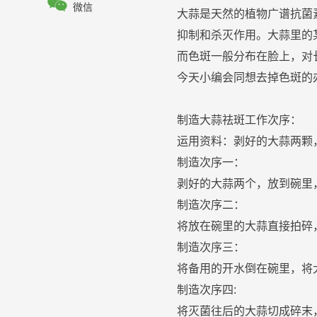

微信
大
蒜
是天然的植物广谱抗菌素
抑制和杀灭作用。
大
蒜
里的
而
色
斑
一般分布在
脸
上，对
今天小编会同想
去掉
色
斑
的
制造
大
蒜
祛
斑
工作次序：
运用资料：剥好的
大
蒜
两颗
制造次序一：
剥好的
大
蒜
两个，放到碗里
制造次序二：
将放在碗里的
大
蒜
直接拍碎
制造次序三：
将备用的开水倒在碗里，将
制造次序四:
将灭菌往后的
大
蒜
切成碎末