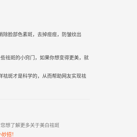
消除
脸
部
色素
斑
，
去掉
痘痘
，防
皱纹
出
一些祛斑的小窍门，如果你想变得更美，就
样祛斑才是科学的，从而帮助网友实现祛
若您想了解更多关于美白祛斑
小妙招！