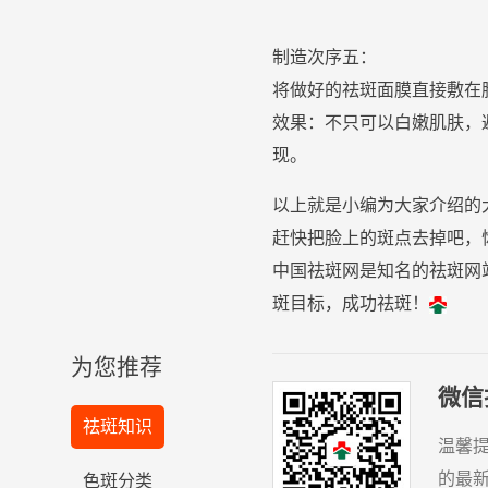
制造次序五：
将做好的
祛
斑
面膜
直接敷在
效果：不只可以白嫩
肌肤
，
现。
以上就是小编为大家介绍的
赶快把脸上的斑点去掉吧，
中国祛斑网是知名的祛斑网
斑目标，成功祛斑！
为您推荐
微信
祛斑知识
温馨
的最
色斑分类