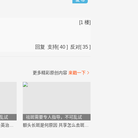
[1 楼]
回复
支持
[
40
]
反对
[
35
]
更多精彩原创内容
来戳一下

乱试
祛斑需要专人指导，不可乱试
遗传性雀斑能根治吗？蒲公英治疗雀斑方法
额头长斑是何原因 共享怎么去斑效果最好