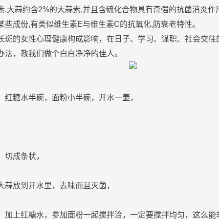
,
大
蒜
约含2%的
大
蒜
素,并且含硫化合物具有奇强的抗菌消炎作
某些成份,有类似
维生素
E与
维生素
C的
抗氧化
,防衰老特性。
长
斑
的
女性
心理健康构成影响，在日子、学习、谋职、社会交往
办法，教我们做个白白净净的佳人。
，
红
糖
水半碗，面粉小半碗，开水一壶，
，
，切成条状，
大
蒜
放到开水里，去味而且灭菌，
，加上
红
糖
水，参加面粉一起搅拌洽，一定要搅拌均匀，这么能