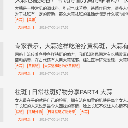
大蒜是一种常见的调味料，引起气味芳香，杀菌作用大，很多人
对于祛斑有一定的帮助，那么大蒜祛斑的准确步骤是什么呢?如何用
大蒜
美容
大蒜祛斑
2019-07-30 14:37:55
专家表示，大蒜这样吃治疗黄褐斑，大蒜有
网络上流传着各种各样祛斑的偏方，我们知道民间常有吃蒜败毒
菌和病毒，在古代还有人用大蒜驱邪。经过医学研究发现，大蒜可以
大蒜
黄褐斑
大蒜这样吃治疗黄褐斑
大蒜祛斑
2019-07-30 14:37:55
祛斑 | 日常祛斑好物分享PART4 大蒜
女人最在乎的就是自己的脸蛋，拥有洁白如雪的肌肤是每个女人
于长斑的人来说是最令人困扰的事情，脸上长斑不仅让人心情不好，
祛斑
祛斑好物
日常祛斑好物分享
大蒜
大蒜祛斑
2019-07-30 14:37:55