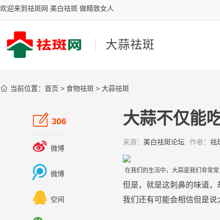
欢迎来到祛斑网 美白祛斑 做精致女人
大蒜祛斑

当前位置：
首页
>
食物祛斑
>
大蒜祛斑
大蒜不仅能吃

306
来源：
美白祛斑论坛
作者：
祛

微博

在我们的生活中，
大
蒜
是我们非常常
微博
但是，就是这刺
鼻
的味道，

我们还有可能会相信但是说
空间