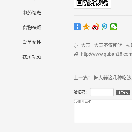
中药祛斑
食物祛斑
爱美女性
大蒜
大蒜不仅能吃
祛

http://www.quban18.co

祛斑视频
上一篇：
▶大蒜这几种吃法
验证码：