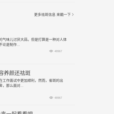
更多祛斑信息
来戳一下

的气味儿讨厌大蒜。但是打算是一种对人体
是制作...

48967
容养颜还祛斑
在工作面试中更加顺利，然而，雀斑的出
那么面对...

48967
快来一起看看吧