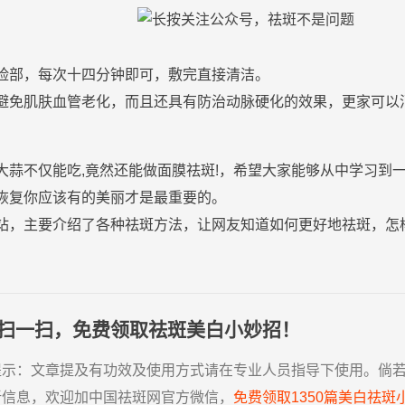
长按关注公众号，
祛
斑
不是问题
脸
部，每次十四分钟即可，敷完直接清洁。
避免
肌肤
血管老化，而且还具有防治动脉硬化的效果，更家可以
大蒜不仅能吃,竟然还能做面膜祛斑!，希望大家能够从中学习到
恢复你应该有的美丽才是最重要的。
站，主要介绍了各种祛斑方法，让网友知道如何更好地祛斑，怎
扫一扫，免费领取祛斑美白小妙招！
提示：
文章提及有功效及使用方式请在专业人员指导下使用。倘
新信息，欢迎加中国祛斑网官方微信，
免费领取1350篇美白祛斑