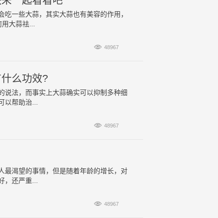
会吃一些大蒜，其实大蒜也有美容的作用，
大蒜祛...

48967
什么功效?
的说法，而事实上大蒜确实可以抑制多种细
帮助治...

48967
人最渴望的事情，但是随着年龄的增长，对
还严重...

48967