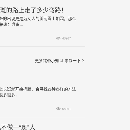
祛斑的路上走了多少弯路！
斑的出现更是为女人的美丽雪上加霜。那么
斑：准备...

48967
更多祛斑小知识
来戳一下

上长斑就开始折腾，会寻找各种各样的方法
很多，...

58961
不做一“斑”人