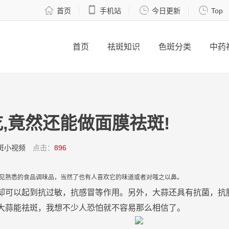




首页
手机站
今日更新
Top
首页
祛斑知识
色斑分类
中药
,竟然还能做面膜祛斑!
斑小视频
点击：
896
见熟悉的食品调味品，当然了也有人喜欢它的味道或者对嗤之以
鼻
。
却可以起到抗过敏，抗感冒等作用。另外，
大
蒜
还具有抗菌，抗
大
蒜
能
祛
斑
，我想不少人恐怕就不容易那么相信了。