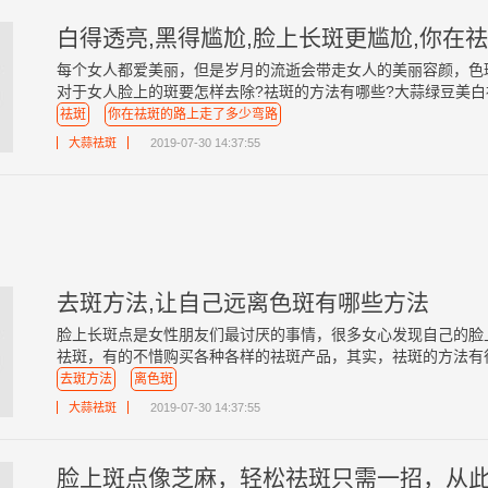
白得透亮,黑得尴尬,脸上长斑更尴尬,你在
每个女人都爱美丽，但是岁月的流逝会带走女人的美丽容颜，色
对于女人脸上的斑要怎样去除?祛斑的方法有哪些?大蒜绿豆美白祛
祛斑
你在祛斑的路上走了多少弯路
大蒜祛斑
2019-07-30 14:37:55
去斑方法,让自己远离色斑有哪些方法
脸上长斑点是女性朋友们最讨厌的事情，很多女心发现自己的脸
祛斑，有的不惜购买各种各样的祛斑产品，其实，祛斑的方法有很多
去斑方法
离色斑
大蒜祛斑
2019-07-30 14:37:55
脸上斑点像芝麻，轻松祛斑只需一招，从此