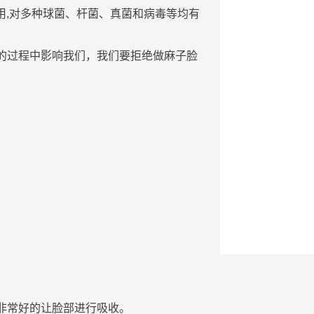
用,对多种球菌、杆菌、真菌和病毒等均有
的过程中影响我们，我们要拒绝做麻子
脸
非常好的让
脸
部进行吸收。