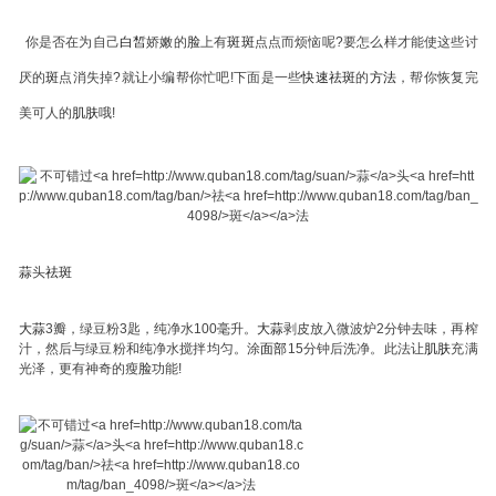
你是否在为自己
白皙
娇嫩的
脸
上有
斑
斑
点点而烦恼呢?要怎么样才能使这些讨
厌的
斑
点消失掉?就让小编帮你忙吧!下面是一些
快速
祛
斑
的
方法
，帮你恢复完
美可人的
肌肤
哦!
蒜
头
祛
斑
大
蒜
3瓣，绿豆粉3匙，纯净水100毫升。
大
蒜
剥皮放入微波炉2分钟去味，再榨
汁，然后与绿豆粉和纯净水搅拌均匀。涂
面部
15分钟后洗净。此法让
肌肤
充满
光泽，更有神奇的瘦
脸
功能!