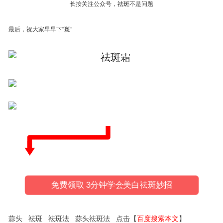
长按关注公众号，
祛
斑
不是问题
最后，祝大家早早下“
斑
”
免费领取 3分钟学会美白祛斑妙招
蒜头 祛斑 祛斑法 蒜头祛斑法 点击【
百度搜索本文
】