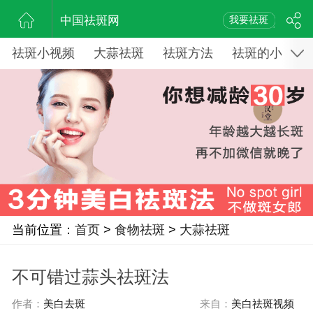
中国祛斑网
我要祛斑
祛斑小视频
大蒜祛斑
祛斑方法
祛斑的小窍门
当前位置：
首页
>
食物祛斑
>
大蒜祛斑
不可错过蒜头祛斑法
作者：
美白去斑
来自：
美白祛斑视频