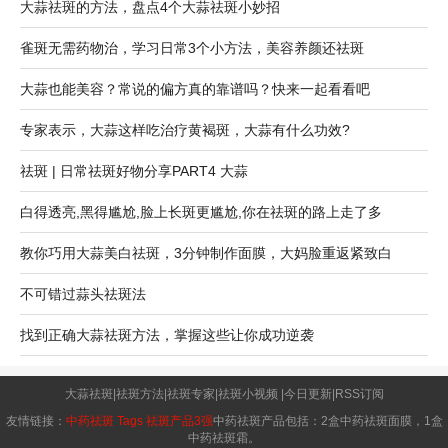
大蒜祛斑的方法，盘点4个大蒜祛斑小妙招
雀斑无需药物治，学习日常3个小方法，美容养颜还祛斑
大蒜也能美容？常说的偏方真的靠谱吗？快来一起看看吧
专家表示，大蒜这样吃治疗黄褐斑，大蒜有什么功效?
祛斑 | 日常祛斑好物分享PART4 大蒜
白得透亮,黑得尴尬,脸上长斑更尴尬,你在祛斑的路上走了多
教你巧用大蒜美白祛斑，3分钟制作面膜，大妈脸重返紧致白
不可错过蒜头祛斑法
找到正确大蒜祛斑方法，掌握这些让你成功逆袭
大蒜祛斑
|
祛斑方法
|
祛斑专家
|
祛斑小视频
|
今日更新
|
RSS订阅
友情链接：
中药祛斑
Tags
祛斑产品3强
中药祛斑产品包括：2盒中药祛斑面膜，1盒
中药祛斑霜。