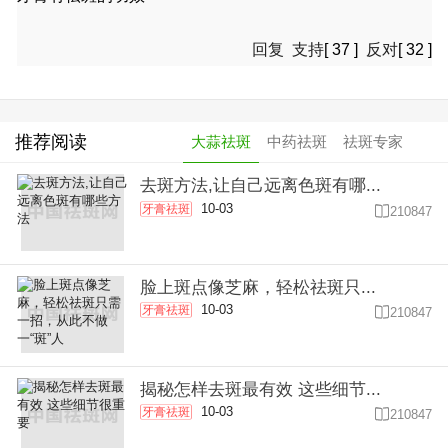
回复
支持
[
37
]
反对
[
32
]
推荐阅读
大蒜祛斑
中药祛斑
祛斑专家
去斑方法,让自己远离色斑有哪...
10-03
牙膏祛斑

210847
脸上斑点像芝麻，轻松祛斑只...
10-03
牙膏祛斑

210847
揭秘怎样去斑最有效 这些细节...
10-03
牙膏祛斑

210847