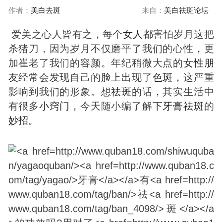
作者：
美白去斑
来自：
美白祛斑论坛
爱美之心人皆有之，每个
女人
都害怕岁月这把
杀猪刀，因为岁月不仅磨平了我们的心性，更
加崔老了我们的容颜。年纪稍微大点的
女性
朋
友
经常会发现自己的
脸
上出现了
色
斑
，这严重
影响到我们的形象。想
祛
斑
的话，其实生活中
有很多
小窍门
，今天随小编了解下
牙膏
祛
斑
的
妙招
。