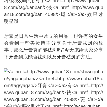
牙膏
是日常生活中常见的用品，也许有的
女生
会看到一些美妆博主
分享
关于
牙膏
祛
斑
的故
事，那么
牙膏
真的能
祛
斑
吗?今天来给大家
分享
下
牙膏
到底能否
祛
斑
以及
牙膏
祛
斑
的
方法
。