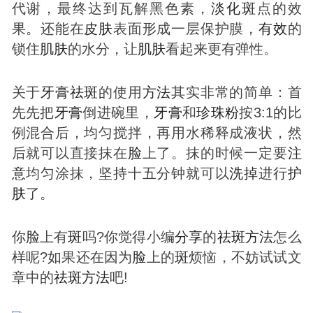
代谢，最终达到瓦解黑色素，
淡化
斑
点的效
果。还能在
皮肤
表面形成一层保护膜，
有效
的
锁住
肌肤
的水分，让
肌肤
看起来更有弹性。
关于
牙膏
祛
斑
的使用
方法
其实非常的简单：首
先先把
牙膏
倒进碗里，
牙膏
和
珍珠粉
按3:1的比
例混合后，均匀搅拌，再用水稀释成液状，然
后就可以直接抹在
脸
上了。抹的时候一定要
注
意
均匀涂抹，坚持十五分钟就可以
洗掉
进行
护
肤
了。
你
脸
上有
斑
吗?你觉得小编
分享
的
祛
斑
方法
怎么
样呢?如果还在因为
脸
上的
斑
烦恼，不妨试试文
章中的
祛
斑
方法
吧!