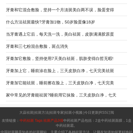
牙膏和它混合敷脸，坚持一个月淡斑美白两不误，脸蛋变得
什么方法祛斑最快?牙膏加1物，50岁脸蛋像18岁
当牙膏遇上它后，每天洗一洗，美白祛斑，皮肤满满胶原蛋
牙膏和三七粉混合敷脸，斑点消失
牙膏加它敷脸，坚持使用7天美白祛斑，肌肤变得白哲无暇!
牙膏加上它，睡前涂在脸上，三天皮肤白净，七天完美祛斑
牙膏加它能祛斑，睡前擦在脸上，三天皮肤白净，七天完美
家中常见的牙膏能祛斑?睡前用它抹脸，三天皮肤白净，七天
大蒜祛斑
|
祛斑方法
|
祛斑专家
|
祛斑小视频
|
今日更新
|
RSS订阅
友情链接：
中药祛斑
Tags
祛斑产品3强
中药祛斑产品包括：2盒中药祛斑面膜，1盒
中药祛斑霜。
中国祛斑网是知名的祛斑网站，主要介绍了各种祛斑方法，让网友知道如何更好地祛