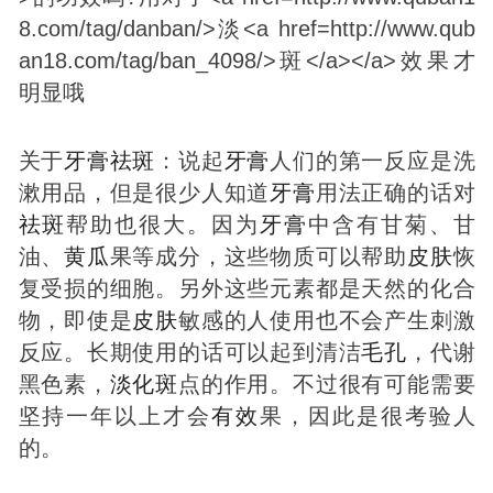
关于
牙膏
祛
斑
：说起
牙膏
人们的第一反应是洗
漱用品，但是很少人知道
牙膏
用法正确的话对
祛
斑
帮助也很大。因为
牙膏
中含有甘菊、甘
油、
黄瓜
果等成分，这些物质可以帮助
皮肤
恢
复受损的细胞。另外这些元素都是天然的化合
物，即使是
皮肤
敏感的人使用也不会产生刺激
反应。长期使用的话可以起到清洁
毛孔
，代谢
黑色素，
淡化
斑
点的作用。不过很有可能需要
坚持一年以上才会
有效
果，因此是很考验人
的。