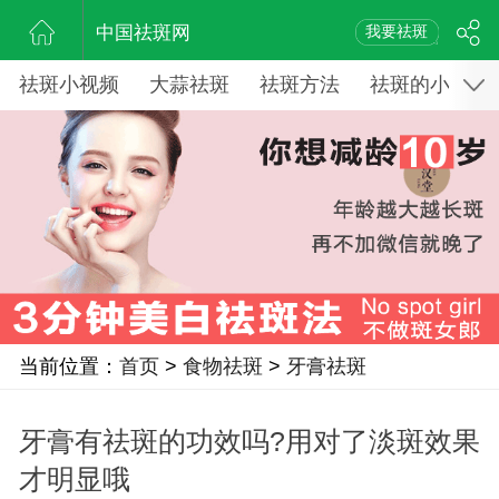
中国祛斑网
我要祛斑
祛斑小视频
大蒜祛斑
祛斑方法
祛斑的小窍门
当前位置：
首页
>
食物祛斑
>
牙膏祛斑
牙膏有祛斑的功效吗?用对了淡斑效果
才明显哦