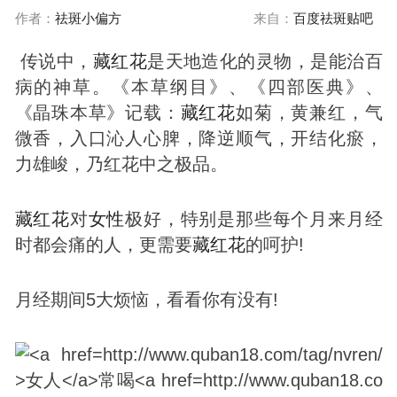
作者：
祛斑小偏方
来自：
百度祛斑贴吧
传说中，
藏红花
是天地造化的灵物，是能治百
病的神草。《本草纲目》、《四部医典》、
《晶珠本草》记载：
藏红花
如菊，黄兼红，气
微香，入口沁人心脾，降逆顺气，开结化瘀，
力雄峻，乃红花中之极品。
藏红花
对
女性
极好，特别是那些每个月来月经
时都会痛的人，更需要
藏红花
的呵护!
月经期间5大烦恼，看看你有没有!