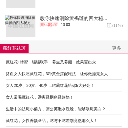
教你快速消除黄褐斑的四大秘...
10-03
藏红花祛斑

211467
藏红花祛斑
更多
藏红花+蜂蜜，强强联手，养生又养颜，效果更出众！
贫血女人快吃藏红花，3种黄金搭配吃法，让你做漂亮女人！
女人20岁、30岁、40岁....吃藏红花给你5大好处！
女人常喝藏红花，远离经期痛经烦恼！
生活中的祛斑小偏方，蒲公英泡水洗脸，能够淡斑美白？
藏红花，女性养颜圣品，吃与不吃差别竟然那么大！