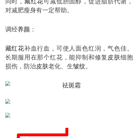
同时，
藏红花
可减低胆固醇，促进脂肪代谢，
对减肥瘦身有一定帮助。
调经
养颜
：
藏红花
补血行血，可使人面色红润，气色佳。
长期服用在那个红花，能抑制和修复
皮肤
细胞
损伤，防治
皮肤
老化、生
皱纹
。