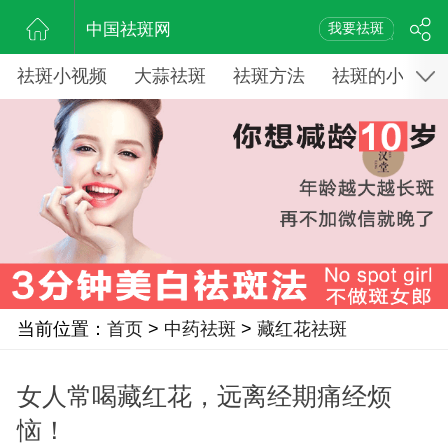
中国祛斑网
我要祛斑
祛斑小视频
大蒜祛斑
祛斑方法
祛斑的小窍门
当前位置：
首页
>
中药祛斑
>
藏红花祛斑
女人常喝藏红花，远离经期痛经烦
恼！