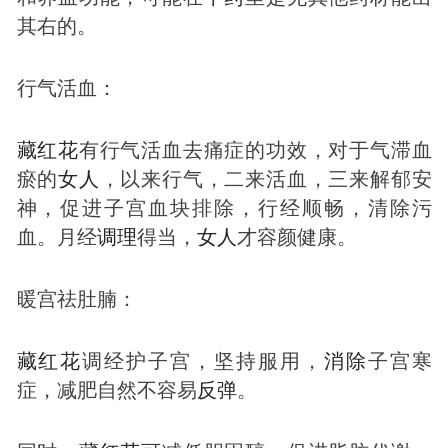
其右的。
行气活血：
藏红花
有行气活血去痛症的功效，对于气滞血
瘀的
女人
，以来行气，二来活血，三来解郁安
神，促进子宫血块排除，行经顺畅，清除污
血。月经
调理
得当，
女人
才容颜健康。
暖宫祛肚腩：
藏红花
调经护子宫，坚持服用，
消除
子宫寒
症，减肥自然不容易
反弹
。