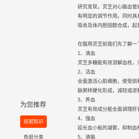
研究发现，
灵芝
对心脑血管
有明显的调节作用。同时具
吸收及体内胆固醇合成，起
在服用
灵芝
前我们先了解一
1、清血
灵芝
多
糖
能
有效
溶解血栓，
2、活血
全面激活心肌细胞，使受损
脉粥样硬化形成，减轻或逆
3、养血
为您推荐
灵芝
有效
成分能全面
调理
肝
4、强血
祛斑知识
延长血小板的凝聚，抑制血
色斑分类
5、清脑