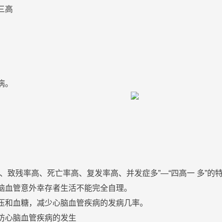
三高
病。
，
。
高、致残率高、死亡率高、
复发
率高、并发症多”—“四高一 多”
的脑血管意外幸存者生活不能完全自理。
压和血
糖
，减少心脑血管疾病的发病几率。
防
心脑血管疾病的发生