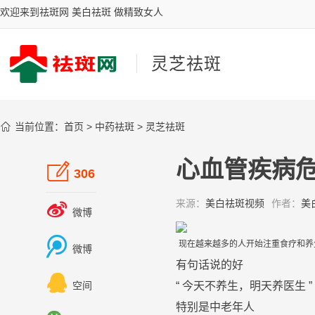
欢迎来到祛斑网 美白祛斑 做精致女人
灵芝祛斑

当前位置：
首页
>
中药祛斑
>
灵芝祛斑
心血管疾病危

306
来源：
美白祛斑视频
作者：
美

微博

现在越来越多的人开始注重
食疗
和
养
微博
有句话说的好

“ 今天不
养生
，明天养
医生
”
空间
特别是
中老年人