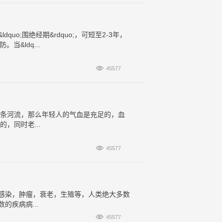
o;围绝经期&rdquo;，可短至2-3年，
&ldq...

45577
一条河流，那么年轻人的气血是充足的，血
，同时老...

45577
感染，肿瘤，衰老，生殖等，人类绝大多数
疾病病...

45577