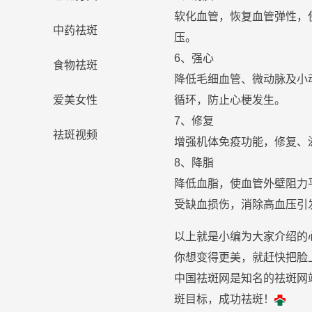
软化血管，恢复血管弹性，
中药祛斑
压。
6、强心
食物祛斑
降低毛细血管、微动脉及小
爱美女性
循环，防止心梗发生。
7、修复
祛斑视频
增强机体免疫功能，修复、
8、降脂
降低血脂，使血管外壁阻力
受缺血损伤，
消除
高血压引
以上就是小编为大家介绍的心
你想变得更美，就赶快把脸
中国祛斑网是知名的祛斑网
斑目标，成功祛斑！