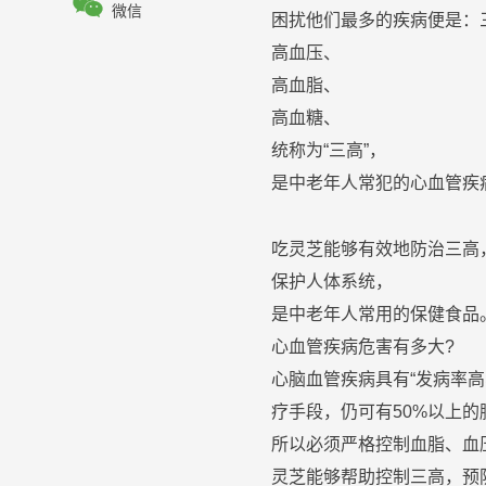

微信
困扰他们最多的疾病便是：
高血压、
高血脂、
高血
糖
、
统称为“三高”，
是
中老年人
常犯的心血管疾
吃
灵芝
能够
有效
地防治三高
保护人体系统，
是
中老年人
常用的保健食品
心血管疾病
危害
有多大?
心脑血管疾病具有“发病率
疗
手
段，仍可有50%以上
所以必须严格控制血脂、血
灵芝
能够帮助控制三高，
预