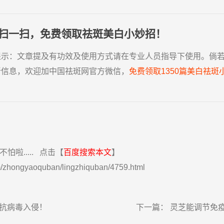
扫一扫，免费领取祛斑美白小妙招！
提示：
文章提及有功效及使用方式请在专业人员指导下使用。倘
新信息，欢迎加中国祛斑网官方微信，
免费领取1350篇美白祛斑
啦.....
点击【
百度搜索本文
】
/zhongyaoquban/lingzhiquban/4759.html
抗病毒入侵！
下一篇：
灵芝能调节免