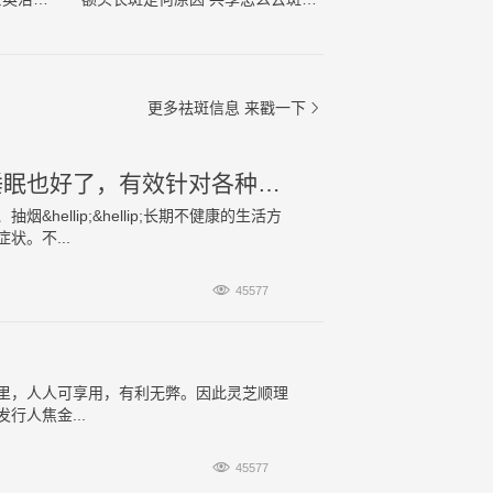
更多祛斑信息
来戳一下

当灵芝遇到当归，男人的肝好了，女人的睡眠也好了，有效针对各种妇科病！
llip;&hellip;长期不健康的生活方
。不...

45577
的传统里，人人可享用，有利无弊。因此灵芝顺理
发行人焦金...

45577