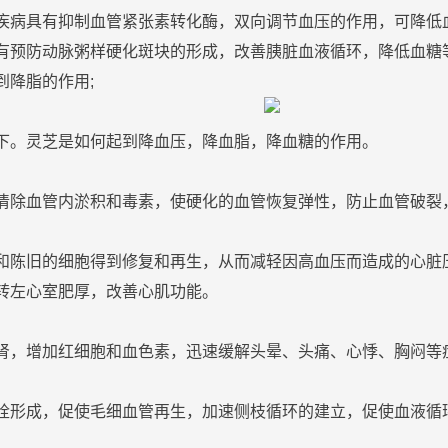
疾病具有抑制血管紧张素转化酶，双向调节血压的作用，可降低
有
预防
动脉粥样硬化
斑
块的形成，改善胰脏血液循环，降低血
糖
到降脂的作用;
下。
灵芝
是如何起到降血压，降血脂，降血
糖
的作用。
清除血管内淤积和毒素，使硬化的血管恢复弹性，防止血管破裂
和陈旧的细胞得到修复和再生，从而减轻因高血压而造成的心脏
转左心室肥厚，改善心肌功能。
肾，增加红细胞和血色素，迅速缓解头晕、头痛、心悸、胸闷等
栓形成，促使毛细血管再生，加速侧枝循环的建立，促使血液循