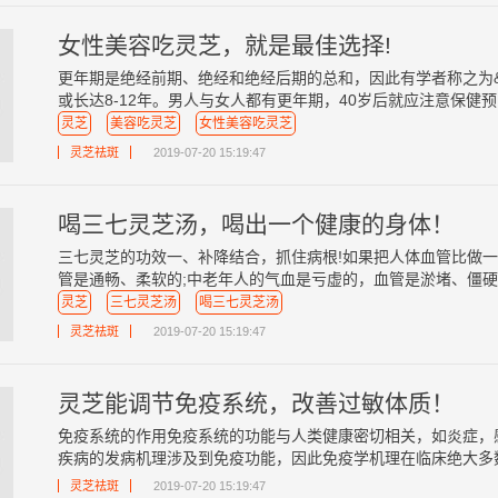
女性美容吃灵芝，就是最佳选择!
更年期是绝经前期、绝经和绝经后期的总和，因此有学者称之为&ldqu
或长达8-12年。男人与女人都有更年期，40岁后就应注意保健预防。当
灵芝
美容吃灵芝
女性美容吃灵芝
灵芝祛斑
2019-07-20 15:19:47
喝三七灵芝汤，喝出一个健康的身体！
三七灵芝的功效一、补降结合，抓住病根!如果把人体血管比做
管是通畅、柔软的;中老年人的气血是亏虚的，血管是淤堵、僵硬的
灵芝
三七灵芝汤
喝三七灵芝汤
灵芝祛斑
2019-07-20 15:19:47
灵芝能调节免疫系统，改善过敏体质！
免疫系统的作用免疫系统的功能与人类健康密切相关，如炎症，
疾病的发病机理涉及到免疫功能，因此免疫学机理在临床绝大多数的
灵芝祛斑
2019-07-20 15:19:47