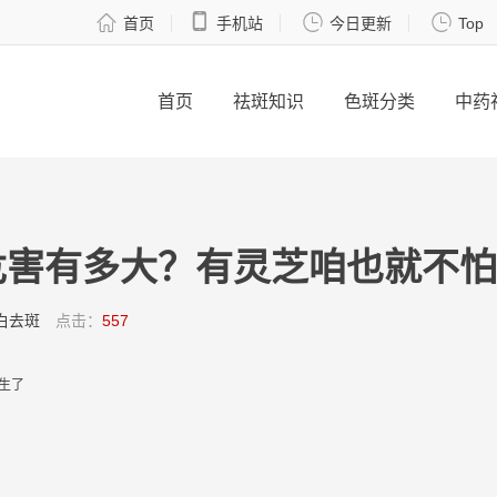




首页
手机站
今日更新
Top
首页
祛斑知识
色斑分类
中药
害有多大？有灵芝咱也就不怕不怕
白去斑
点击：
557
生
了