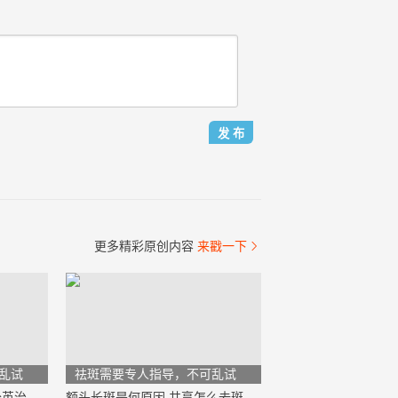
更多精彩原创内容
来戳一下

乱试
祛斑需要专人指导，不可乱试
遗传性雀斑能根治吗？蒲公英治疗雀斑方法
额头长斑是何原因 共享怎么去斑效果最好