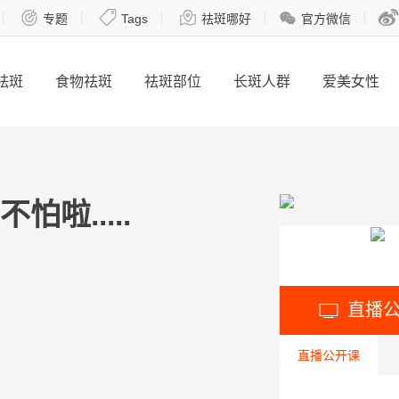





专题
Tags
祛斑哪好
官方微信
祛斑
食物祛斑
祛斑部位
长斑人群
爱美女性
啦.....
直播

直播公开课