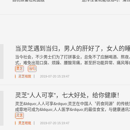
当今社会，不少男士们为了打拼事业，总免不了应酬喝酒、熬夜、抽烟&he
式，难免出现口臭、烦躁、腰酸背痛，甚至肝功能异常、痛风等症状
灵芝
当归
灵芝祛斑
2019-07-20 15:19:47
灵芝“人人可享”，七大好处，给你健康！
灵芝&ldquo;人人可享&rdquo;灵芝在中国人〝药食同源〞
成章地可成为&ldquo;人人医学&rdquo;的最佳食宝，与健康通讯
灵芝
灵芝祛斑
2019-07-20 15:19:47