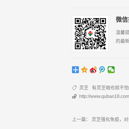
微信
温馨
的最
灵芝
有灵芝咱也就不怕不怕

http://www.quban18.com

上一篇：
灵芝强化免疫，对