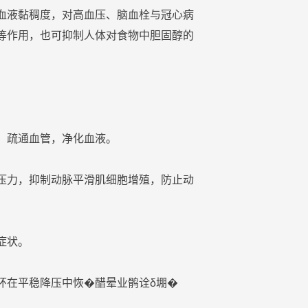
血液黏稠度，对高血压、脑血栓与冠心病
等作用，也可抑制人体对食物中胆固醇的
，疏通血管，净化血液。
压力，抑制动脉平滑肌细胞增殖，防止动
症状。
环在平稳降压中恢�
醋
晕业鹘诠δ堋�