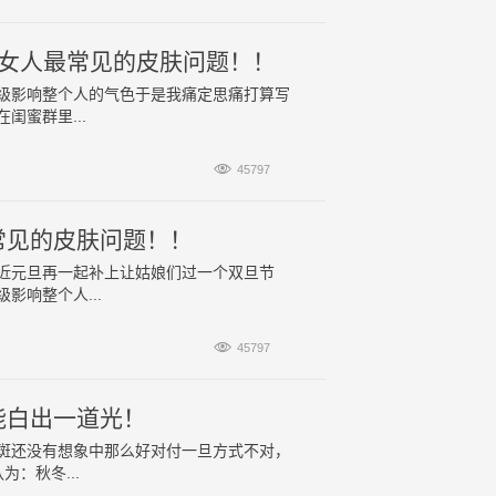
岁女人最常见的皮肤问题！！
真的超级影响整个人的气色于是我痛定思痛打算写
蜜群里...

45797
常见的皮肤问题！！
近元旦再一起补上让姑娘们过一个双旦节
级影响整个人...

45797
能白出一道光！
斑还没有想象中那么好对付一旦方式不对，
：秋冬...