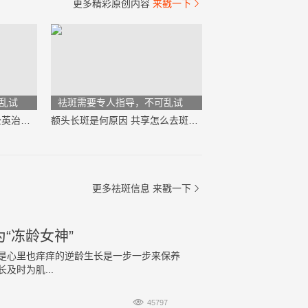
更多精彩原创内容
来戳一下

乱试
祛斑需要专人指导，不可乱试
遗传性雀斑能根治吗？蒲公英治疗雀斑方法
额头长斑是何原因 共享怎么去斑效果最好
更多祛斑信息
来戳一下

“冻龄女神”
是心里也痒痒的逆龄生长是一步一步来保养
时为肌...

45797