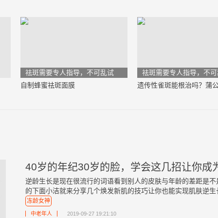
祛斑需要专人指导，不可乱试
祛斑需要专人指导，不可
自制蜂蜜祛斑面膜
40岁的年纪30岁的脸，学会这几招让你成为
逆龄生长是现在很流行的词语看到别人的皮肤与年龄的差距是不
的下面小洁就来分享几个焕发新肌的技巧让你也能实现肌肤逆生长及
冻龄女神
中老年人
2019-09-27 19:21:10