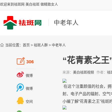
欢迎来到祛斑网 美白祛斑 做精致女人
中老年人

当前位置：
首页
>
祛斑人群
>
中老年人
“花青素之王

306
来源：
美白祛斑视频
作者：
祛

微博

在这个注重颜值的社会，拥
微博
射、电子
产品
的辐射、空气

小编了解“花青素之王”
祛
斑
空间