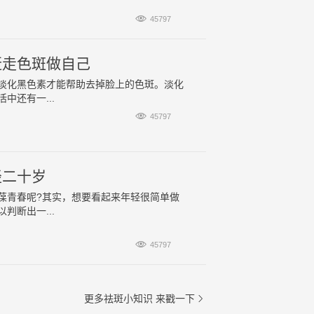

45797
赶走色斑做自己
淡化黑色素才能帮助去掉脸上的色斑。淡化
还有一...

45797
轻二十岁
葆青春呢?其实，想要看起来年轻很简单做
断出一...

45797
更多祛斑小知识
来戳一下
