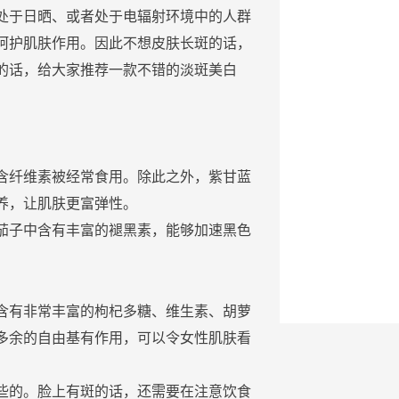
处于日晒、或者处于电辐射环境中的
人群
呵护
肌肤
作用。因此不想
皮肤
长
斑
的话，
的话，给大家
推荐
一款不错的
淡
斑
美白
含纤维素被经常食用。除此之外，紫甘蓝
养，让
肌肤
更富弹性。
茄子
中含有丰富的褪黑素，能够加速黑色
含有非常丰富的枸杞多
糖
、
维生素
、胡萝
多余的自由基有作用，可以令
女性
肌肤
看
些的。
脸
上有
斑
的话，还需要在
注意
饮食