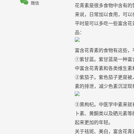

微信
花青素是很多食物中含有的
来说，日常加以食用，可以
平时是可以多
吃
一些富含花
品：
富含花青素的食物有这些，
①紫甘蓝。紫甘蓝是一种富
中富含花青素和各类
维生素
②紫
茄子
。紫色
茄子
更是被
素的排泄，减少色素沉淀现
③黑枸杞。
中医
学中素来就
卜素、黄酮类以及硒元素等
起来更加的年轻。
关于
祛
斑
、
美白
，富含花青