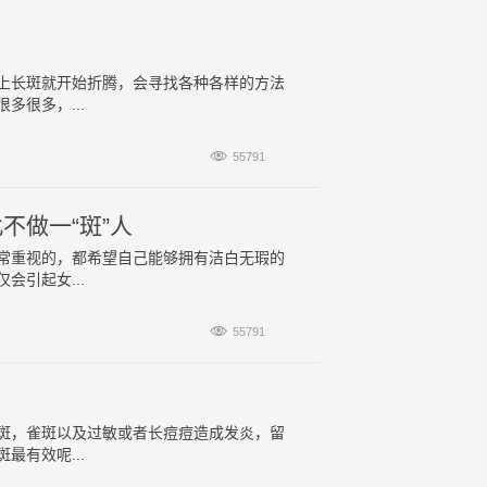
上长斑就开始折腾，会寻找各种各样的方法
很多，...

55791
不做一“斑”人
常重视的，都希望自己能够拥有洁白无瑕的
引起女...

55791
斑，雀斑以及过敏或者长痘痘造成发炎，留
有效呢...