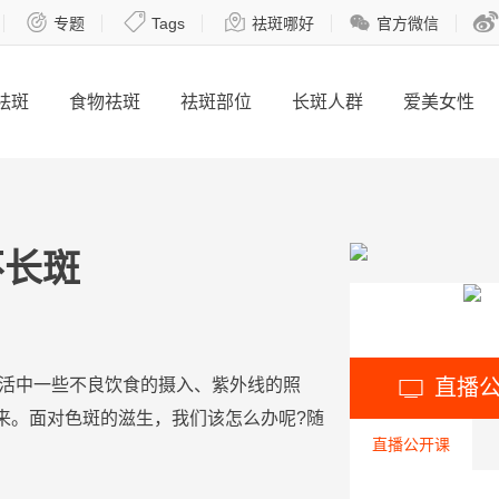





专题
Tags
祛斑哪好
官方微信
祛斑
食物祛斑
祛斑部位
长斑人群
爱美女性
不长斑
直播
活中一些不良
饮食
的摄入、紫外线的照

来。面对
色
斑
的滋生，我们该
怎么办
呢?随
直播公开课