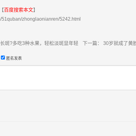
【
百度搜索本文
】
/51quban/zhonglaonianren/5242.html
就长斑?多吃3种水果，轻松淡斑显年轻
下一篇：
30岁就成了黄
匿名发表
）