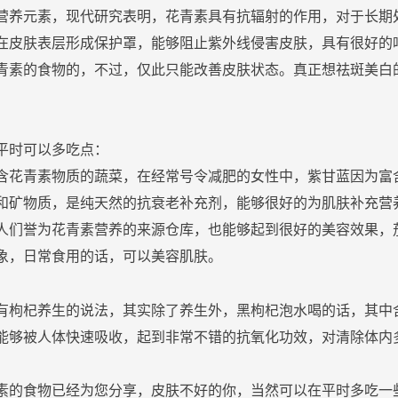
营养元素，现代研究表明，花青素具有抗辐射的作用，对于长期
在
皮肤
表层形成保护罩，能够阻止紫外线侵害
皮肤
，具有很好的
青素的食物的，不过，仅此只能改善
皮肤
状态。真正想
祛
斑
美白
平时可以多
吃
点：
含花青素物质的蔬菜，在经常号令减肥的
女性
中，紫甘蓝因为富
和矿物质，是
纯天然
的
抗衰老
补充剂，能够很好的为
肌肤
补充营
人们誉为花青素营养的来源仓库，也能够起到很好的
美容
效果，
象，日常食用的话，可以
美容
肌肤
。
有枸杞
养生
的说法，其实除了
养生
外，黑枸杞泡水喝的话，其中
能够被人体
快速
吸收，起到非常不错的
抗氧化
功效，对清除体内
素的食物已经为您
分享
，
皮肤
不好的你，当然可以在平时多
吃
一