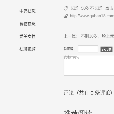
长斑
50岁不长斑
点击

中药祛斑
http://www.quban18.com

食物祛斑
上一篇：
不到30岁，脸上
爱美女性
验证码：
祛斑视频
评论（共有
0
条评论
推荐阅读