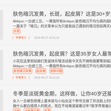
肤色暗沉发黄，长斑，起皮屑？这是30+
&ldquo;一白遮三丑，一黄毁所有&rdquo;肤色暗沉不均匀
一篇关于「暗沉」的文章本以为只是我自己遇到的情况但前两天在闺
长斑
中老年人
2019-09-27 19:21:10
肤色暗沉发黄，起皮屑？这是35岁女人最
小花在这里祝姑娘们圣诞快乐哦活动我今天先不搞啦我要等到临
&ldquo;一白遮三丑，一黄毁所有&rdquo;肤色暗沉不均匀真的超
肤色暗沉发黄
起皮屑
皮肤问题
中老年人
2019-09-27 19:21:10
冬季是淡斑黄金期，这样做，让你40岁还
女人一旦被色斑缠上基本就与小仙女这个称号无缘了并且脸上的
做什么都白搭烦人的斑点，现在不祛难道留着过年?医学界普遍认为