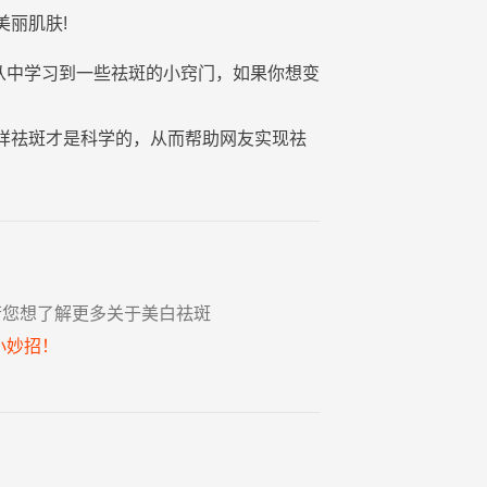
美丽
肌肤
!
够从中学习到一些祛斑的小窍门，如果你想变
样祛斑才是科学的，从而帮助网友实现祛
若您想了解更多关于美白祛斑
小妙招！