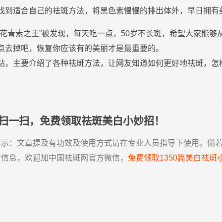
找到适合自己的
祛
斑
方法
，将黑色素慢慢的排出体外，早日拥有
“花青素之王”被发现，每天吃一点，50岁不长斑，希望大家能
点去掉吧，恢复你应该有的美丽才是最重要的。
站，主要介绍了各种祛斑方法，让网友知道如何更好地祛斑，怎
扫一扫，免费领取祛斑美白小妙招！
提示：
文章提及有功效及使用方式请在专业人员指导下使用。倘
新信息，欢迎加中国祛斑网官方微信，
免费领取1350篇美白祛斑