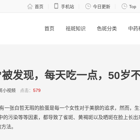




首页
手机站
今日更新
Top
首页
祛斑知识
色斑分类
中药
”被发现，每天吃一点，50岁
斑小视频
点击：
579
有一张白哲无瑕的
脸
蛋是每一个
女性
对于美貌的追求，然而，生
中的污染等等因素，都导致了
雀
斑
、
黄褐
斑
以及
晒
斑
在
脸
上长出
的
方法
。