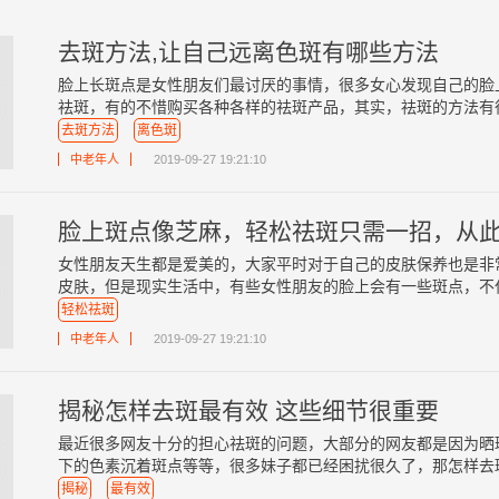
去斑方法,让自己远离色斑有哪些方法
脸上长斑点是女性朋友们最讨厌的事情，很多女心发现自己的脸
祛斑，有的不惜购买各种各样的祛斑产品，其实，祛斑的方法有很多
去斑方法
离色斑
中老年人
2019-09-27 19:21:10
脸上斑点像芝麻，轻松祛斑只需一招，从此
女性朋友天生都是爱美的，大家平时对于自己的皮肤保养也是非
皮肤，但是现实生活中，有些女性朋友的脸上会有一些斑点，不仅会
轻松祛斑
中老年人
2019-09-27 19:21:10
揭秘怎样去斑最有效 这些细节很重要
最近很多网友十分的担心祛斑的问题，大部分的网友都是因为晒
下的色素沉着斑点等等，很多妹子都已经困扰很久了，那怎样去斑最
揭秘
最有效