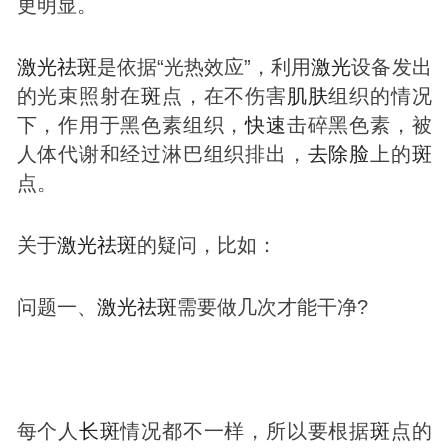
更明显。
激光
祛
斑
是依据“光热效应”，利用
激光
设备发出
的光束照射在
斑
点，在不伤害
肌肤
组织的情况
下，作用于黑色素组织，
快速
击碎黑色素，被
人体代谢和经过淋巴组织排出，
去除
脸
上的
斑
点。
关于
激光
祛
斑
的疑问，比如：
问题一、
激光
祛
斑
需要做几次才能干净?
每个人
长
斑
情况都不一样，所以要根据
斑
点的