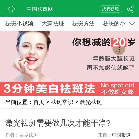
中国祛斑网
我要祛斑
祛斑小视频
大蒜祛斑
祛斑方法
祛斑的小窍门
当前位置：
首页
>
祛斑常识
>
激光祛斑
激光祛斑需要做几次才能干净?
作者：百度祛斑
来自：
中国报道