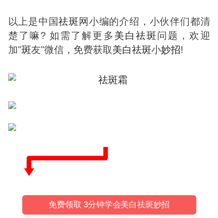
以上是中国
祛
斑
网小编的介绍，小伙伴们都清
楚了嘛? 如需了解更多
美白
祛
斑
问题，欢迎
加"
斑
友"微信，免费获取
美白
祛
斑
小
妙招
!
免费领取 3分钟学会美白祛斑妙招