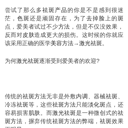
尝试了那么多
祛
斑
产品
的你是不是感到很迷
茫，
色
斑
还是顽固存在，为了
去掉
脸
上的
斑
点，爱美者试过不少
方法
，但是不仅没效果，
反而对
皮肤
造成更大的损伤。这时候的你就应
该采用正确的医学
美容
方法
→
激光
祛
斑
。
为何
激光
祛
斑
逐渐受到爱美者的欢迎?
传统的
祛
斑
方法
无非是外敷
内调
、器械
祛
斑
、
冷冻
祛
斑
等，这些
祛
斑
方法
只能
淡化
斑
点，还
容易损害
肌肤
。而
激光
祛
斑
是一种微创式的
祛
斑
方法
，摒弃传统
祛
斑
方法
的弊端，
祛
斑
效果