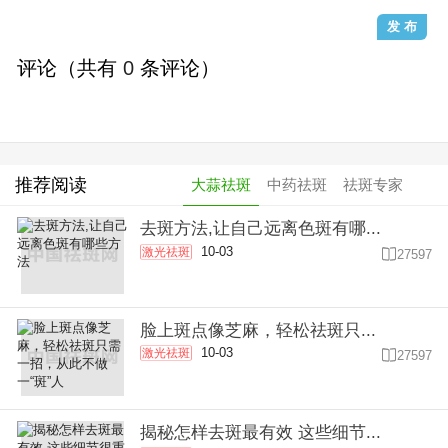
评论（共有
0
条评论）
推荐阅读
大蒜祛斑
中药祛斑
祛斑专家
去斑方法,让自己远离色斑有哪...
10-03
激光祛斑

27597
脸上斑点像芝麻，轻松祛斑只...
10-03
激光祛斑

27597
揭秘怎样去斑最有效 这些细节...