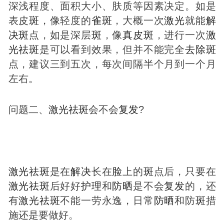
深浅程度、面积大小、肤质等因素决定。如是
表皮
斑
，像轻度的
雀
斑
，大概一次
激光
就能
解
决
斑
点，如是深层
斑
，像
真皮
斑
，进行一次
激
光
祛
斑
是可以看到效果，但并不能完全
去除
斑
点，建议三到五次，每次间隔半个月到一个月
左右。
问题二、
激光
祛
斑
会不会
复发
?
激光
祛
斑
是在
解决
长在
脸
上的
斑
点后，只要在
激光
祛
斑
后好好
护理
和
防晒
是不会
复发
的，还
有
激光
祛
斑
不能一劳永逸，日常
防晒
和防
斑
措
施还是要做好。