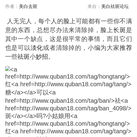
作者：
美白去斑
来自：
美白祛斑论坛
人无完人，每个人的
脸
上可能都有一些你不满
意的东西，总想尽办法来清除掉，
脸
上
长
斑
是
其中一个缺点，这是很平常的事情，而且它们
也是可以
淡化
或者清除掉的，小编为大家
推荐
一些
祛
斑
小
妙招
。