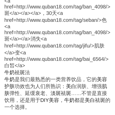
牛奶
祛
斑
法
牛奶
是我们最熟悉的一类营养饮品，它的
美容
护肤
功效也为人们所熟识：
美白
润肤、增强
肌
肤
弹性、延缓衰老、
淡
斑
祛
斑
……不管是直接
饮用，还是用于
DIY
美容
，
牛奶
都是
美白
祛
斑
的
一个选择。