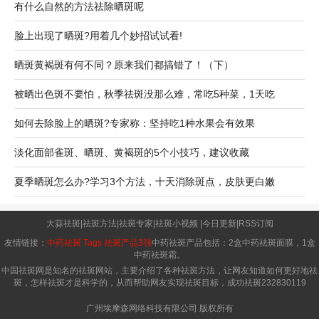
有什么自然的方法祛除晒斑呢
脸上出现了晒斑?用着几个妙招试试看!
晒斑黄褐斑有何不同？原来我们都搞错了！（下）
被晒出色斑不要怕，秋季祛斑没那么难，常吃5种菜，1天吃
如何去除脸上的晒斑?专家称：坚持吃1种水果会有效果
淡化面部雀斑、晒斑、黄褐斑的5个小技巧，建议收藏
夏季晒斑怎么办?学习3个方法，十天消除斑点，皮肤更白嫩
大蒜祛斑
|
祛斑方法
|
祛斑专家
|
祛斑小视频
|
今日更新
|
RSS订阅
友情链接：
中药祛斑
Tags
祛斑产品3强
中药祛斑产品包括：2盒中药祛斑面膜，1盒
中药祛斑霜。
中国祛斑网是知名的祛斑网站，主要介绍了各种祛斑方法，让网友知道如何更好地祛
斑，怎样祛斑才是科学的，从而帮助网友实现祛斑目标，成功祛斑
232830119
广州埃摩森网络科技有限公司 版权所有