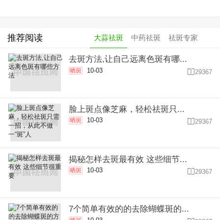
推荐阅读
大蒜祛斑
中药祛斑
祛斑专家
去斑方法,让自己远离色斑有哪...
10-03
晒斑

29367
脸上斑点像芝麻，轻松祛斑只...
10-03
晒斑

29367
揭秘怎样去斑最有效 这些细节...
10-03
晒斑

29367
7个简单有效的的去除蝴蝶斑的...