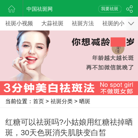
中国祛斑网
我要祛斑
祛斑小视频
大蒜祛斑
祛斑方法
祛斑的小窍门
当前位置：
首页
>
祛斑分类
>
晒斑
红糖可以祛斑吗?小姑娘用红糖祛掉晒
斑，30天色斑消失肌肤变白皙